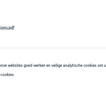
ions.pdf
verwijzen we graag naar onderstaande link naar de PDF.
nze websites goed werken en veilige analytische cookies om u 
 cookies.
.pdf