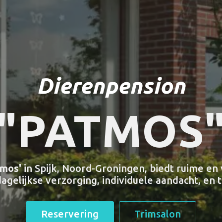
Dierenpension
"PATMOS
tmos'
in Spijk, Noord-Groningen, biedt ruime e
dagelijkse verzorging, individuele aandacht, en
Reservering
Trimsalon