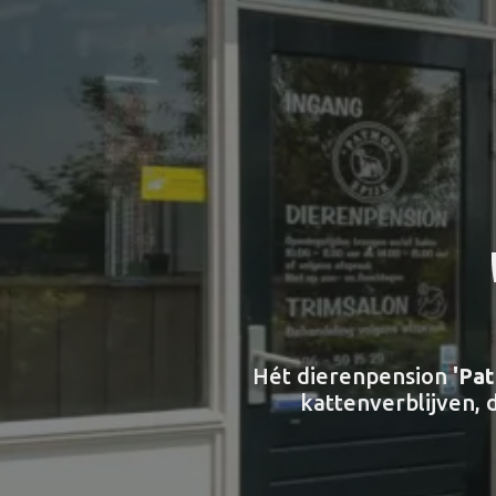
Hét dierenpension
'Pa
kattenverblijven, 