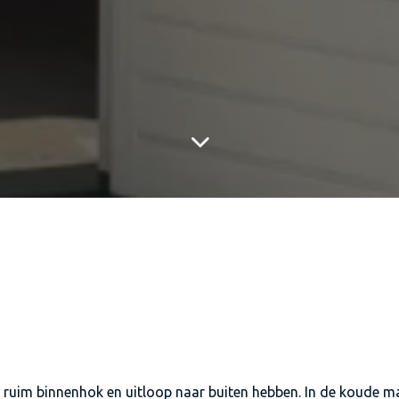
en ruim binnenhok en uitloop naar buiten hebben. In de koud