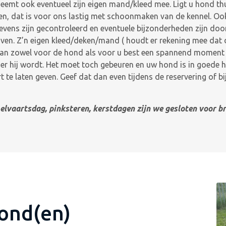
eemt ook eventueel zijn eigen mand/kleed mee. Ligt u hond thu
, dat is voor ons lastig met schoonmaken van de kennel. Ook k
evens zijn gecontroleerd en eventuele bijzonderheden zijn d
ijven. Z’n eigen kleed/deken/mand ( houdt er rekening mee da
kan zowel voor de hond als voor u best een spannend moment zi
rder hij wordt. Het moet toch gebeuren en uw hond is in goede
te laten geven. Geef dat dan even tijdens de reservering of bi
vaartsdag, pinksteren, kerstdagen zijn we gesloten voor br
ond(en)